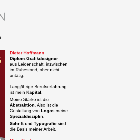
n
Dieter Hoffmann
,
Diplom-Grafikdesigner
aus Leidenschaft, inzwischen
im Ruhestand, aber nicht
untätig.
Langjährige Berufserfahrung
ist mein
Kapital
.
Meine Stärke ist die
Abstraktion
. Also ist die
Gestaltung von
Logo
s meine
Spezialdisziplin
.
Schrift
und
Typografie
sind
die Basis meiner Arbeit.